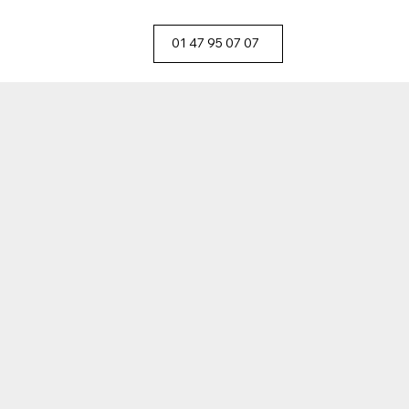
01 47 95 07 07