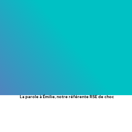
La parole à
Émilie, notre référente RSE de choc