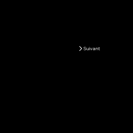
Suivant